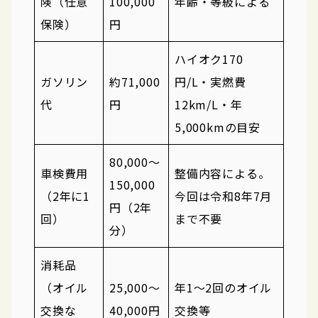
険（任意
100,000
年齢・等級による
保険）
円
ハイオク170
ガソリン
約71,000
円/L・実燃費
代
円
12km/L・年
5,000kmの目安
80,000〜
車検費用
整備内容による。
150,000
（2年に1
今回は令和8年7月
円（2年
回）
まで不要
分）
消耗品
（オイル
25,000〜
年1〜2回のオイル
交換な
40,000円
交換等