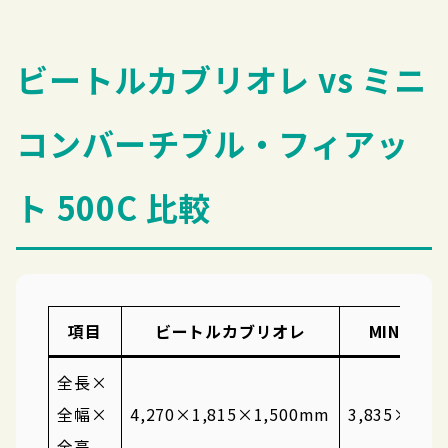
ビートルカブリオレ vs ミニ
コンバーチブル・フィアッ
ト 500C 比較
項目
ビートルカブリオレ
MINI 
全長×
全幅×
4,270×1,815×1,500mm
3,835×1,7
全高