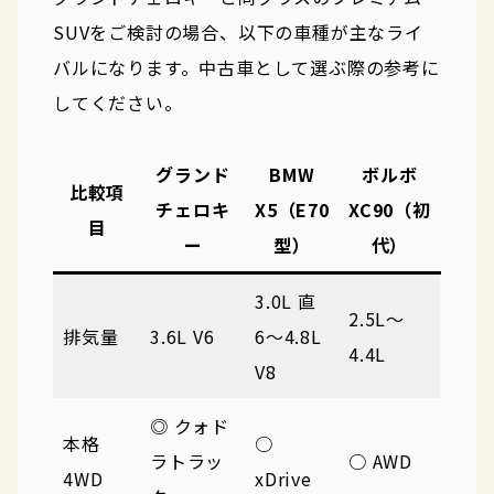
SUVをご検討の場合、以下の車種が主なライ
バルになります。中古車として選ぶ際の参考に
してください。
グランド
BMW
ボルボ
比較項
チェロキ
X5（E70
XC90（初
目
ー
型）
代）
3.0L 直
2.5L〜
排気量
3.6L V6
6〜4.8L
4.4L
V8
◎ クォド
本格
○
ラトラッ
○ AWD
4WD
xDrive