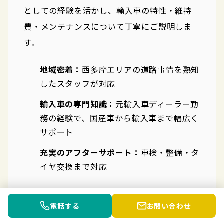
としての経験を活かし、輸入車の特性・維持
費・メンテナンスについて丁寧にご説明しま
す。
地域密着：
西多摩エリアの道路事情を熟知
したスタッフが対応
輸入車の専門知識：
元輸入車ディーラー勤
務の経験で、国産車から輸入車まで幅広く
サポート
充実のアフターサポート：
車検・整備・タ
イヤ交換まで対応
📍
住所：
東京都羽村市小作台3丁目17-18-102
電話する
お問い合わせ
🕙
営業時間：
10:00〜18:00