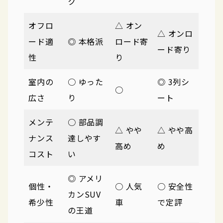
ク
オフロ
△ オン
△ オンロ
ード適
◎ 本格派
ロード寄
ード寄り
性
り
室内の
○ ゆった
◎ 3列シ
○
広さ
り
ート
メンテ
○ 部品調
△ やや
△ やや高
ナンス
達しやす
高め
め
コスト
い
◎ アメリ
個性・
○ 人気
○ 安全性
カンSUV
希少性
車
で定評
の王道