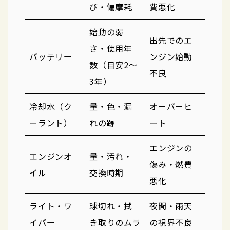
び・偏摩耗
費悪化
始動の弱
出先でのエ
さ・使用年
バッテリー
ンジン始動
数（目安2〜
不良
3年）
冷却水（ク
量・色・漏
オーバーヒ
ーラント）
れの跡
ート
エンジンの
エンジンオ
量・汚れ・
傷み・燃費
イル
交換時期
悪化
ライト・ワ
球切れ・拭
夜間・雨天
イパー
き取りのムラ
の視界不良