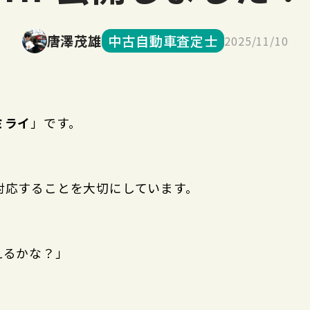
唐澤茂雄
中古自動車査定士
2025/11/10
ミライ
」です。
対応することを大切にしています。
えるかな？」
。