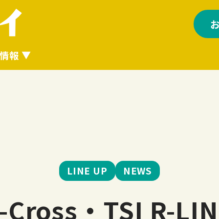
情報
LINE UP
NEWS
-Cross・TSI R-LI