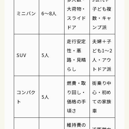
大荷物・
子ども複
ミニバン
6〜8人
スライド
数・キャ
ドア
ンプ派
走行安定
夫婦＋子
性・悪
ども1〜2
SUV
5人
路・見晴
人・アウ
らし
トドア派
燃費・取
街乗り中
コンパク
り回し・
心・初め
5人
ト
価格の手
ての家族
頃さ
車
維持費の