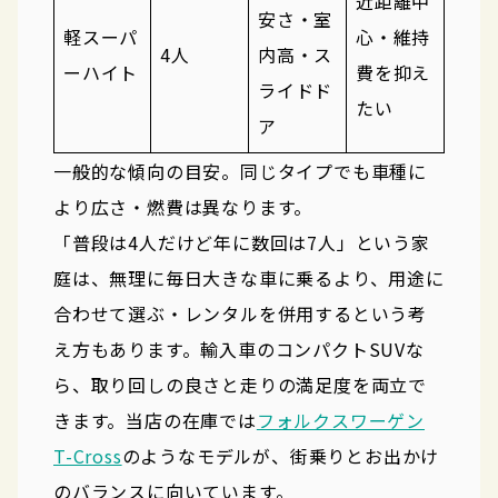
近距離中
安さ・室
軽スーパ
心・維持
4人
内高・ス
ーハイト
費を抑え
ライドド
たい
ア
一般的な傾向の目安。同じタイプでも車種に
より広さ・燃費は異なります。
「普段は4人だけど年に数回は7人」という家
庭は、無理に毎日大きな車に乗るより、用途に
合わせて選ぶ・レンタルを併用するという考
え方もあります。輸入車のコンパクトSUVな
ら、取り回しの良さと走りの満足度を両立で
きます。当店の在庫では
フォルクスワーゲン
T-Cross
のようなモデルが、街乗りとお出かけ
のバランスに向いています。